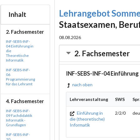
Lehrangebot Somme
Inhalt
Staatsexamen, Beru
2. Fachsemester
08.08.2026
INF-SEBS-INF-
04 Einführung in
die
2. Fachsemester
Theoretische
Informatik
INF-SEBS-INF-
INF-SEBS-INF-04 Einführung i
06
Programmierung
für das Lehramt
nach oben
Lehrveranstaltung
SWS
Spr
4. Fachsemester
INF-SEBS-INF-
Einführung in
2/2/0
deu
09 Fachdidaktik
die (theoretische)
Informatik -
Informatik
Grundlagen
INF-SEBS-INF-
10