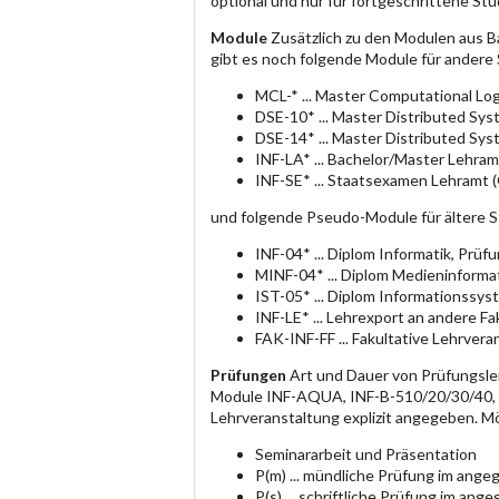
optional und nur für fortgeschrittene S
Module
Zusätzlich zu den Modulen aus B
gibt es noch folgende Module für andere
MCL-* ... Master Computational Log
DSE-10* ... Master Distributed Sy
DSE-14* ... Master Distributed Sy
INF-LA* ... Bachelor/Master Lehram
INF-SE* ... Staatsexamen Lehramt 
und folgende Pseudo-Module für ältere 
INF-04* ... Diplom Informatik, Prü
MINF-04* ... Diplom Medieninforma
IST-05* ... Diplom Informationssy
INF-LE* ... Lehrexport an andere F
FAK-INF-FF ... Fakultative Lehrvera
Prüfungen
Art und Dauer von Prüfungsle
Module INF-AQUA, INF-B-510/20/30/40, IN
Lehrveranstaltung explizit angegeben. M
Seminararbeit und Präsentation
P(m) ... mündliche Prüfung im an
P(s) ... schriftliche Prüfung im a