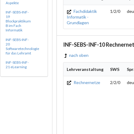
Aspekte
Fachdidaktik
1/2/0
deu
INF-SEBS-INF-
Informatik -
19
Blockpraktikum
Grundlagen
B im Fach
Informatik
INF-SEBS-INF-
INF-SEBS-INF-10 Rechnerne
20
Softwaretechnologie
für das Lehramt
nach oben
INF-SEBS-INF-
21 eLearning
Lehrveranstaltung
SWS
Spr
Rechnernetze
2/2/0
deu