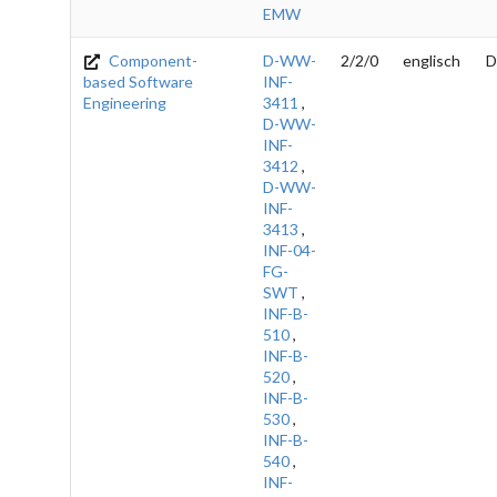
EMW
Component-
D-WW-
2/2/0
englisch
D
based Software
INF-
Engineering
3411
,
D-WW-
INF-
3412
,
D-WW-
INF-
3413
,
INF-04-
FG-
SWT
,
INF-B-
510
,
INF-B-
520
,
INF-B-
530
,
INF-B-
540
,
INF-