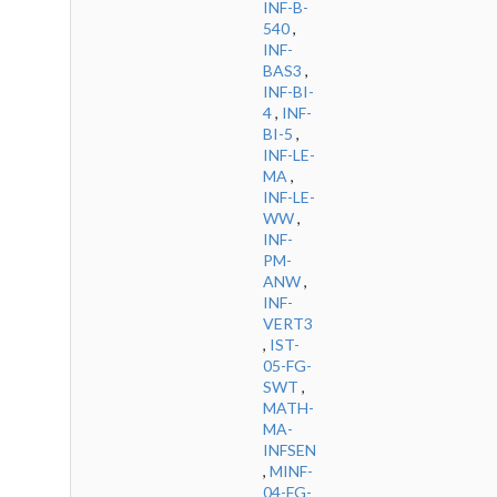
INF-B-
540
,
INF-
BAS3
,
INF-BI-
4
,
INF-
BI-5
,
INF-LE-
MA
,
INF-LE-
WW
,
INF-
PM-
ANW
,
INF-
VERT3
,
IST-
05-FG-
SWT
,
MATH-
MA-
INFSEN
,
MINF-
04-FG-