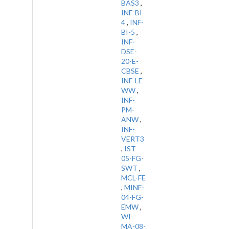
BAS3
,
INF-BI-
4
,
INF-
BI-5
,
INF-
DSE-
20-E-
CBSE
,
INF-LE-
WW
,
INF-
PM-
ANW
,
INF-
VERT3
,
IST-
05-FG-
SWT
,
MCL-FE
,
MINF-
04-FG-
EMW
,
WI-
MA-08-