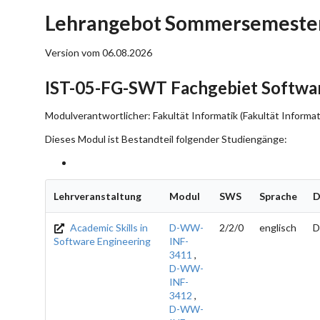
Lehrangebot Sommersemester
Version vom 06.08.2026
IST-05-FG-SWT Fachgebiet Softwa
Modulverantwortlicher: Fakultät Informatik (Fakultät Informat
Dieses Modul ist Bestandteil folgender Studiengänge:
Lehrveranstaltung
Modul
SWS
Sprache
D
Academic Skills in
D-WW-
2/2/0
englisch
D
Software Engineering
INF-
3411
,
D-WW-
INF-
3412
,
D-WW-