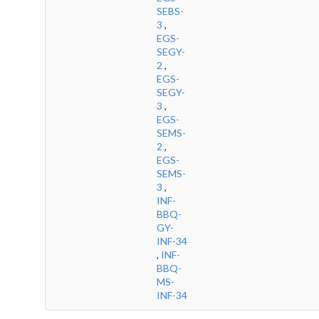
SEBS-
3
,
EGS-
SEGY-
2
,
EGS-
SEGY-
3
,
EGS-
SEMS-
2
,
EGS-
SEMS-
3
,
INF-
BBQ-
GY-
INF-34
,
INF-
BBQ-
MS-
INF-34