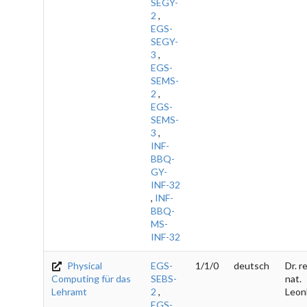
SEGY-
2
,
EGS-
SEGY-
3
,
EGS-
SEMS-
2
,
EGS-
SEMS-
3
,
INF-
BBQ-
GY-
INF-32
,
INF-
BBQ-
MS-
INF-32
Physical
EGS-
1/1/0
deutsch
Dr. re
Computing für das
SEBS-
nat.
Lehramt
2
,
Leon
EGS-