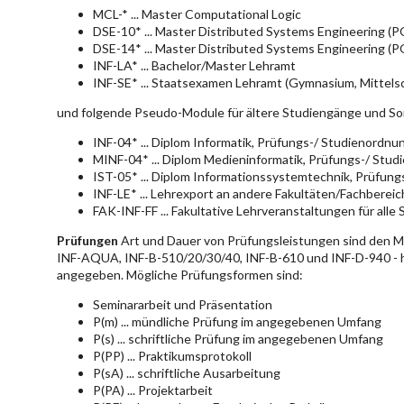
MCL-* ... Master Computational Logic
DSE-10* ... Master Distributed Systems Engineering (
DSE-14* ... Master Distributed Systems Engineering (
INF-LA* ... Bachelor/Master Lehramt
INF-SE* ... Staatsexamen Lehramt (Gymnasium, Mittelsc
und folgende Pseudo-Module für ältere Studiengänge und So
INF-04* ... Diplom Informatik, Prüfungs-/ Studienordn
MINF-04* ... Diplom Medieninformatik, Prüfungs-/ Stu
IST-05* ... Diplom Informationssystemtechnik, Prüfun
INF-LE* ... Lehrexport an andere Fakultäten/Fachberei
FAK-INF-FF ... Fakultative Lehrveranstaltungen für alle
Prüfungen
Art und Dauer von Prüfungsleistungen sind den 
INF-AQUA, INF-B-510/20/30/40, INF-B-610 und INF-D-940 - hie
angegeben. Mögliche Prüfungsformen sind:
Seminararbeit und Präsentation
P(m) ... mündliche Prüfung im angegebenen Umfang
P(s) ... schriftliche Prüfung im angegebenen Umfang
P(PP) ... Praktikumsprotokoll
P(sA) ... schriftliche Ausarbeitung
P(PA) ... Projektarbeit