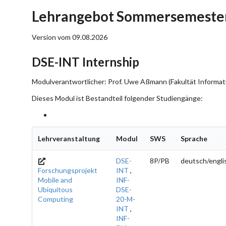
Lehrangebot Sommersemester
Version vom 09.08.2026
DSE-INT Internship
Modulverantwortlicher: Prof. Uwe Aßmann (Fakultät Informati
Dieses Modul ist Bestandteil folgender Studiengänge:
Lehrveranstaltung
Modul
SWS
Sprache
DSE-
8P/PB
deutsch/engli
Forschungsprojekt
INT
,
Mobile and
INF-
Ubiquitous
DSE-
Computing
20-M-
INT
,
INF-