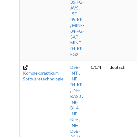
05-FG-
AVS
,
IST-
05-KP
,
MINF-
04-FG-
SAT
,
MINF-
04-KP-
FG2
DSE-
0/0/4
deutsch
Komplexpraktikum
INT
,
Softwaretechnologie
INF-
04-KP
,
INF-
BAS3
,
INF-
BI-4
,
INF-
BI-5
,
INF-
DSE-
20-M-