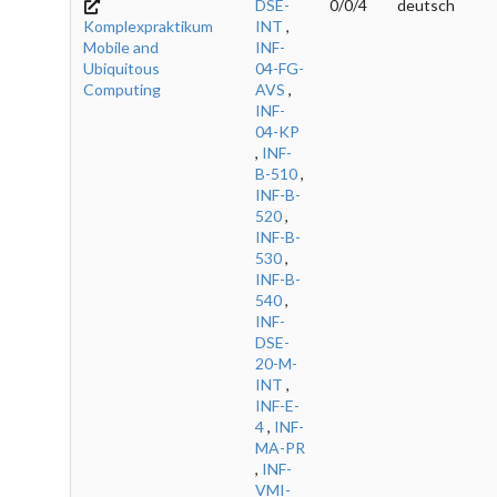
DSE-
0/0/4
deutsch
Komplexpraktikum
INT
,
Mobile and
INF-
Ubiquitous
04-FG-
Computing
AVS
,
INF-
04-KP
,
INF-
B-510
,
INF-B-
520
,
INF-B-
530
,
INF-B-
540
,
INF-
DSE-
20-M-
INT
,
INF-E-
4
,
INF-
MA-PR
,
INF-
VMI-