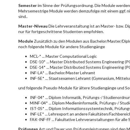
Semester
im Sinne der Prüfungsordnung. Die Module werden 
Mehrsemestrige Module werden demzufolge mit einem ggf. ni
sind..
Master-Niveau
Die Lehrveranstaltung ist an Master- bzw. D
nur für fortgeschrittene Studenten empfohlen.
Module
Zusätzlich zu den Modulen aus Bachelor/Master/Dipl
noch folgende Module für andere Studiengänge
MCL-* ... Master Computational Logic
DSE-10* ... Master Distributed Systems Engineering (
DSE-14* ... Master Distributed Systems Engineering (
INF-LA* ... Bachelor/Master Lehramt
INF-SE* ... Staatsexamen Lehramt (Gymnasium, Mittelsc
und folgende Pseudo-Module für ältere Studiengänge und So
INF-04* ... Diplom Informatik, Prüfungs-/ Studienordn
MINF-04* ... Diplom Medieninformatik, Prüfungs-/ Stu
IST-05* ... Diplom Informationssystemtechnik, Prüfun
INF-LE* ... Lehrexport an andere Fakultäten/Fachberei
FAK-INF-FF ... Fakultative Lehrveranstaltungen für alle
Prüfungen
Art und Dauer von Prüfungsleistungen sind den 