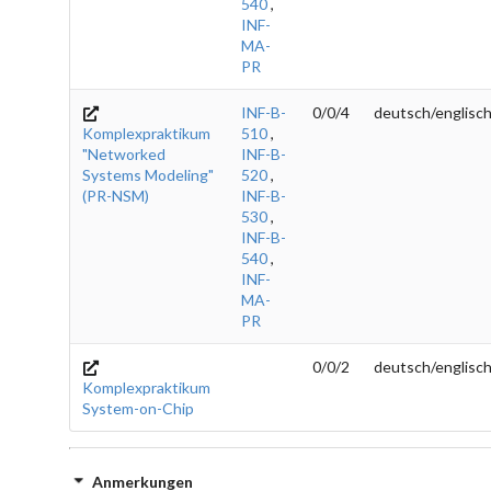
540
,
INF-
MA-
PR
INF-B-
0/0/4
deutsch/englisc
Komplexpraktikum
510
,
"Networked
INF-B-
Systems Modeling"
520
,
(PR-NSM)
INF-B-
530
,
INF-B-
540
,
INF-
MA-
PR
0/0/2
deutsch/englisc
Komplexpraktikum
System-on-Chip
Anmerkungen