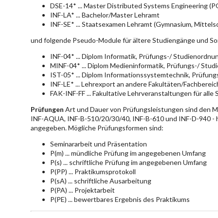
DSE-14* ... Master Distributed Systems Engineering (
INF-LA* ... Bachelor/Master Lehramt
INF-SE* ... Staatsexamen Lehramt (Gymnasium, Mittelsc
und folgende Pseudo-Module für ältere Studiengänge und So
INF-04* ... Diplom Informatik, Prüfungs-/ Studienordn
MINF-04* ... Diplom Medieninformatik, Prüfungs-/ Stu
IST-05* ... Diplom Informationssystemtechnik, Prüfun
INF-LE* ... Lehrexport an andere Fakultäten/Fachberei
FAK-INF-FF ... Fakultative Lehrveranstaltungen für alle
Prüfungen
Art und Dauer von Prüfungsleistungen sind den 
INF-AQUA, INF-B-510/20/30/40, INF-B-610 und INF-D-940 - hie
angegeben. Mögliche Prüfungsformen sind:
Seminararbeit und Präsentation
P(m) ... mündliche Prüfung im angegebenen Umfang
P(s) ... schriftliche Prüfung im angegebenen Umfang
P(PP) ... Praktikumsprotokoll
P(sA) ... schriftliche Ausarbeitung
P(PA) ... Projektarbeit
P(PE) ... bewertbares Ergebnis des Praktikums