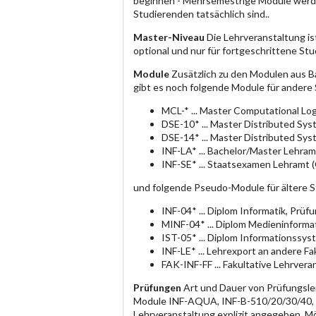
beginnen - Mehrsemestrige Module werde
Studierenden tatsächlich sind..
Master-Niveau
Die Lehrveranstaltung is
optional und nur für fortgeschrittene S
Module
Zusätzlich zu den Modulen aus B
gibt es noch folgende Module für andere
MCL-* ... Master Computational Log
DSE-10* ... Master Distributed Sy
DSE-14* ... Master Distributed Sy
INF-LA* ... Bachelor/Master Lehram
INF-SE* ... Staatsexamen Lehramt 
und folgende Pseudo-Module für ältere 
INF-04* ... Diplom Informatik, Prü
MINF-04* ... Diplom Medieninforma
IST-05* ... Diplom Informationssy
INF-LE* ... Lehrexport an andere F
FAK-INF-FF ... Fakultative Lehrvera
Prüfungen
Art und Dauer von Prüfungsle
Module INF-AQUA, INF-B-510/20/30/40, IN
Lehrveranstaltung explizit angegeben. M